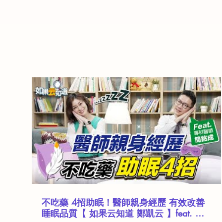
不吃藥 4招助眠！醫師親身經歷 有效改善
睡眠品質【 如果云知道 鄭凱云 】feat. 簡