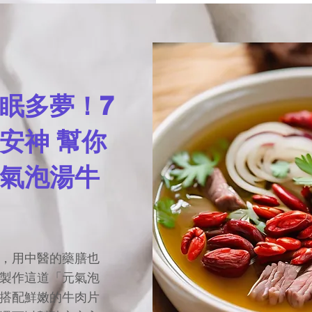
眠多夢！7
安神 幫你
氣泡湯牛
，用中醫的藥膳也
製作這道「元氣泡
搭配鮮嫩的牛肉片