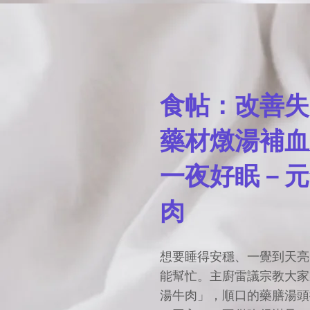
食帖：改善失
藥材燉湯補血
一夜好眠－元
肉
想要睡得安穩、一覺到天亮
能幫忙。主廚雷議宗教大家
湯牛肉」，順口的藥膳湯頭