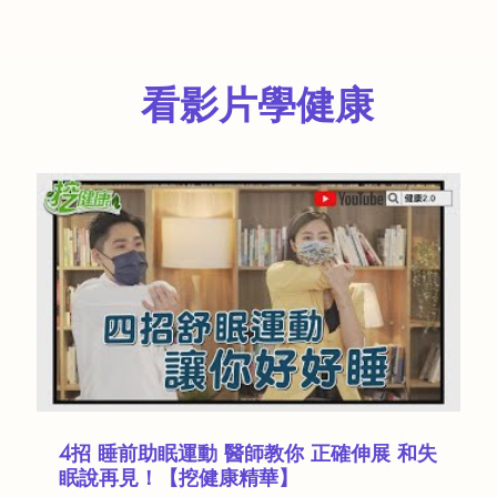
看影片學健康
4招 睡前助眠運動 醫師教你 正確伸展 和失
眠說再見！【挖健康精華】