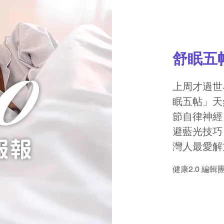
舒眠五
上周才過世
眠五帖」天
節自律神經
避藍光技巧
灣人最愛解
健康2.0 編