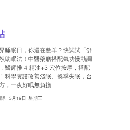
帖
界睡眠日，你還在數羊？快試試「舒
然助眠法！中醫藥膳搭配氣功慢動調
，醫師推 4 精油+3 穴位按摩，搭配
！科學實證改善淺眠、換季失眠，台
方，一夜好眠無負擔
輯團隊
3月19日 星期三