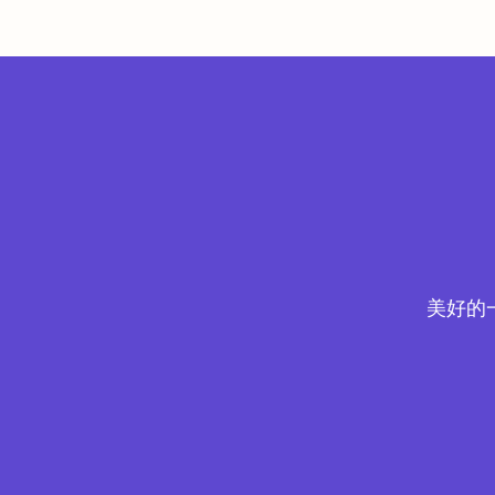
銘成醫師 @tvbshealth20
美好的