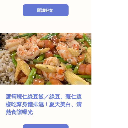
閱讀好文
蘆筍蝦仁綠豆飯／綠豆、薏仁這
樣吃幫身體排濕！夏天美白、清
熱食譜曝光