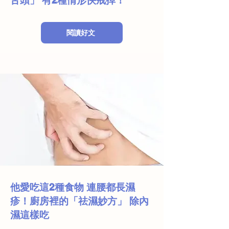
舌頭」 有2種情形快戒掉！
閱讀好文
他愛吃這2種食物 連腰都長濕
疹！廚房裡的「祛濕妙方」 除內
濕這樣吃