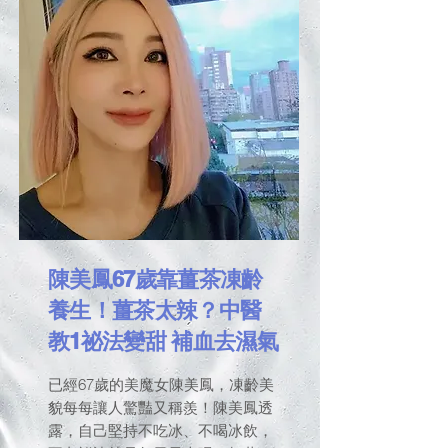
陳美鳳67歲靠薑茶凍齡
養生！薑茶太辣？中醫
教1祕法變甜 補血去濕氣
已經67歲的美魔女陳美鳳，凍齡美
貌每每讓人驚豔又稱羨！陳美鳳透
露，自己堅持不吃冰、不喝冰飲，