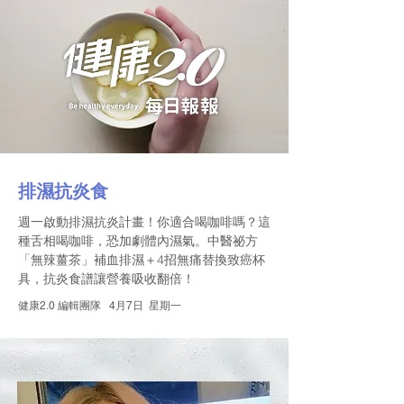
排濕抗炎食
週一啟動排濕抗炎計畫！你適合喝咖啡嗎？這
種舌相喝咖啡，恐加劇體內濕氣。中醫祕方
「無辣薑茶」補血排濕＋4招無痛替換致癌杯
具，抗炎食譜讓營養吸收翻倍！
健康2.0 編輯團隊 4
月7日 星期一