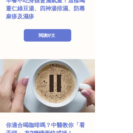
早餐不吃身體會濕氣重！這樣喝
薏仁綠豆湯、四神湯排濕、防蕁
麻疹及濕疹
閱讀好文
你適合喝咖啡嗎？中醫教你「看