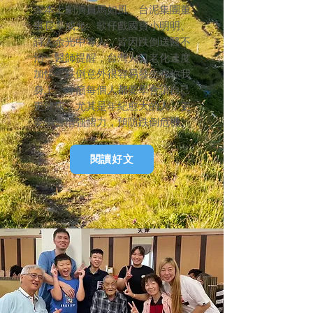
深本土劇演員馬如風、台泥集團董
事長辜成允、歌仔戲國寶小明明、
詩人余光中等人，皆因跌倒送醫不
治。醫師提醒，台灣人口老化速度
加快，跌倒意外很容易發生在你我
身上，呼籲每個人都要學會讓自己
更健康，尤其是年紀愈大的人，更
要學會增強體力，預防跌倒危機。
閱讀好文