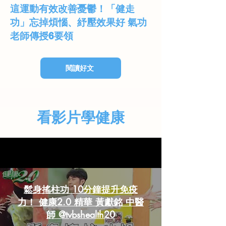
這運動有效改善憂鬱！「健走
功」忘掉煩惱、紓壓效果好 氣功
老師傳授6要領
閱讀好文
看影片學健康
走路
鬆身搖柱功 10分鐘提升免疫
力！ 健康2.0 精華 黃獻銘 中醫
師 @tvbshealth20