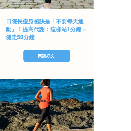
日院長瘦身祕訣是「不要每天運
動」！提高代謝：這樣站1分鐘＝
健走50分鐘
閱讀好文