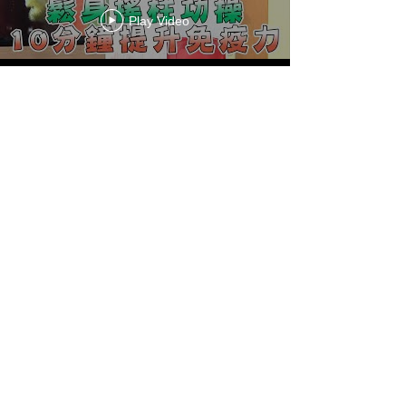
Play Video
健走 怎樣走才有效？ 復健科醫
師教你 正確走路姿勢 遠離腰酸
背痛！【 如果云知道 鄭凱云 】
feat. 侯鐘堡醫師@tvbshealth20
Play Video
【名醫觀點】走路防失智！醫大
推1走法改善血管、神經功能 還
能遠離中風