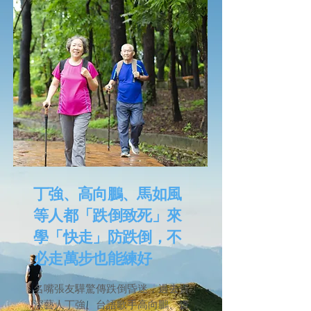
丁強、高向鵬、馬如風
等人都「跌倒致死」來
學「快走」防跌倒，不
必走萬步也能練好
名嘴張友驊驚傳跌倒昏迷，過去資
深藝人丁強、台語歌手高向鵬、資