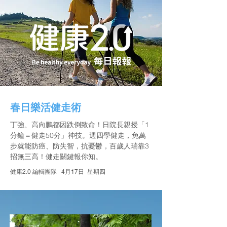
春日樂活健走術
丁強、高向鵬都因跌倒致命！日院長親授「1
分鐘＝健走50分」神技。週四學健走，免萬
步就能防癌、防失智，抗憂鬱，百歲人瑞靠3
招無三高！健走關鍵報你知。
健康2.0 編輯團隊 4
月17日 星期四