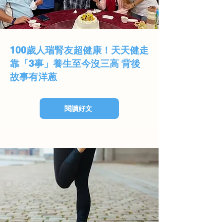
100歲人瑞腎友超健康！天天健走
靠「3事」養生至今沒三高 背後
故事有洋蔥
閱讀好文