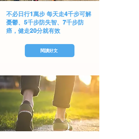
不必日行1萬步 每天走4千步可解
憂鬱、5千步防失智、7千步防
癌，健走20分就有效
閱讀好文