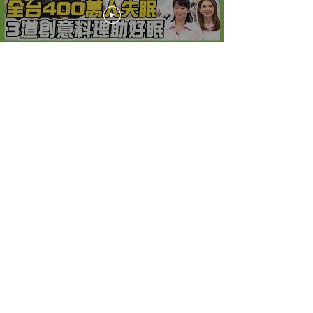
情緒！健康2.0 20250810【完整
版】#陳欣湄#韋汝#鄔定宇#王明
勇#劉怡里#雷議宗#潘瑋翔#陸巧
因#曾子余
【金健康上菜】六百萬人關節炎
保骨料理救骨力！櫻花蝦粉強健
骨骼！牡蠣乾強化關節！吻仔魚
補鈣第一！健康2.0
20250809【完整版】#鄭凱云#
楊鯉魁#譚敦慈#黃淑惠#雷議宗#
陳之穎#陸巧因#Dora
【金健康上菜】百萬人糖尿病低
醣料理開吃！花椰菜米高纖低
脂！完美青醬比例公開！主廚私
傳雞胸肉鮮嫩祕訣！健康2.0