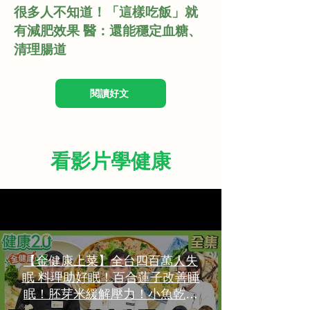
很多人不知道！「這樣吃飯」就
有減肥效果 醫：還能穩定血糖、
清理腸道
閱讀好文
看影片學健康
All Videos
【金健康上菜】全台四百萬人失
眠 料理助好眠！百合蓮子改善睡
眠！胚芽米緩解壓力！小魚乾穩