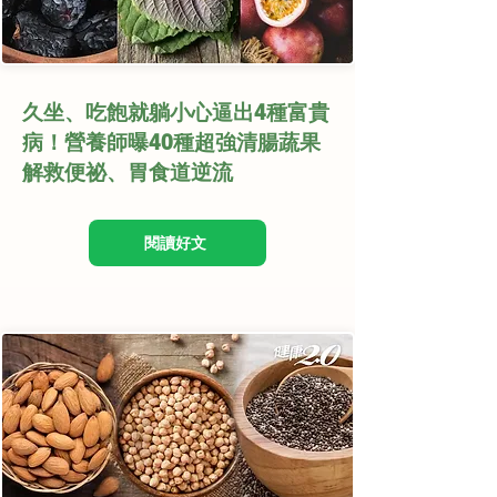
久坐、吃飽就躺小心逼出4種富貴
病！營養師曝40種超強清腸蔬果
解救便祕、胃食道逆流
閱讀好文