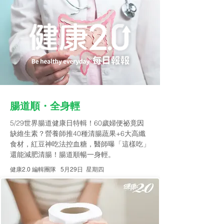
腸道順・全身輕
5/29世界腸道健康日特輯！60歲婦便祕竟因
缺維生素？營養師推40種清腸蔬果+6大高纖
食材，紅豆神吃法控血糖，醫師曝「這樣吃」
還能減肥清腸！腸道順暢一身輕。
健康2.0 編輯團隊 5
月29日 星期四