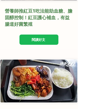
營養師推紅豆1吃法能助血糖、膽
固醇控制！紅豆護心補血，有益
腸道好菌繁殖
閱讀好文