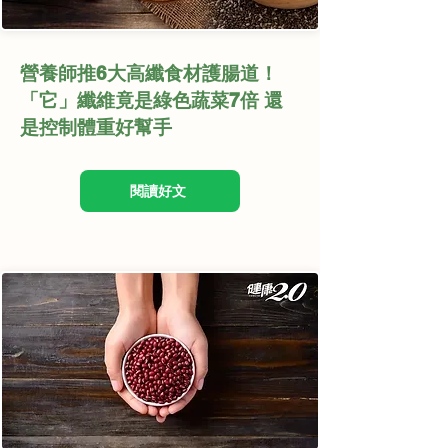
營養師推6大高纖食材護腸道！
「它」纖維竟是綠色蔬菜7倍 還
是控制體重好幫手
閱讀好文